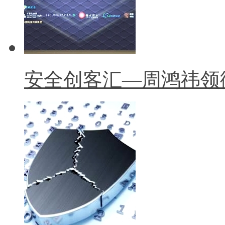
安全创客汇—周鸿祎领