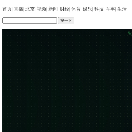
首页
|
直播
|
北京
|
视频
|
新闻
|
财经
|
体育
|
娱乐
|
科技
|
军事
|
生活