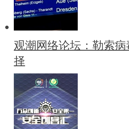
观潮网络论坛：勒索病
择