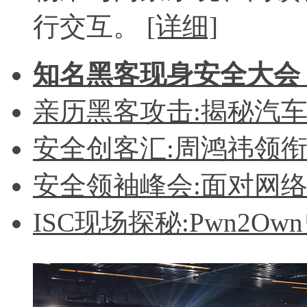
行交互。
[详细]
知名黑客现身安全大会
亲历黑客攻击:揭秘汽
安全创客汇:周鸿祎领
安全领袖峰会:面对网
ISC现场探秘:Pwn2