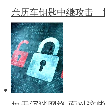
亲历车钥匙中继攻击—
每天沉迷网络 面对这