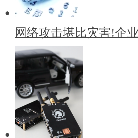
网络攻击堪比灾害!企